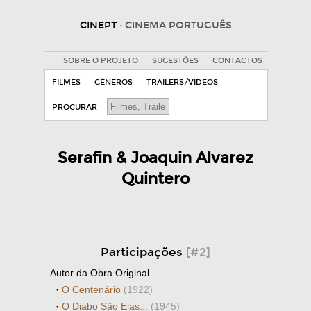
CINEPT
· CINEMA PORTUGUÊS
SOBRE O PROJETO
SUGESTÕES
CONTACTOS
FILMES
GÉNEROS
TRAILERS/VIDEOS
PROCURAR
Serafin & Joaquin Alvarez
Quintero
Participações
[#2]
Autor da Obra Original
·
O Centenário
(1922)
·
O Diabo São Elas...
(1945)