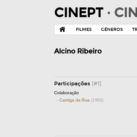
CINEPT
· C
FILMES
GÉNEROS
T
Alcino Ribeiro
Participações
[#1]
Colaboração
·
Cantiga da Rua
(1950)