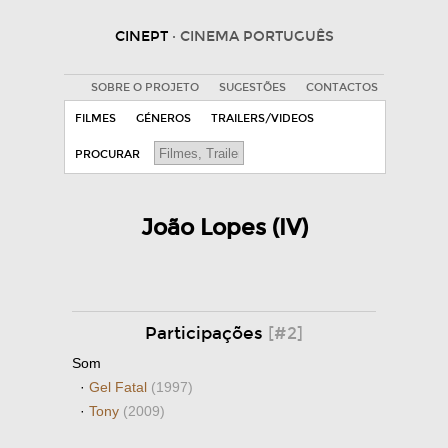
CINEPT
· CINEMA PORTUGUÊS
SOBRE O PROJETO
SUGESTÕES
CONTACTOS
FILMES
GÉNEROS
TRAILERS/VIDEOS
PROCURAR
João Lopes (IV)
Participações
[#2]
Som
·
Gel Fatal
(1997)
·
Tony
(2009)