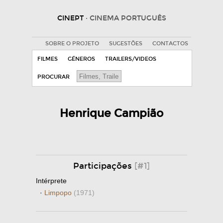
CINEPT
· CINEMA PORTUGUÊS
SOBRE O PROJETO
SUGESTÕES
CONTACTOS
FILMES
GÉNEROS
TRAILERS/VIDEOS
PROCURAR
Henrique Campião
Participações
[#1]
Intérprete
·
Limpopo
(1971)