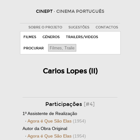
CINEPT
· CINEMA PORTUGUÊS
SOBRE O PROJETO
SUGESTÕES
CONTACTOS
FILMES
GÉNEROS
TRAILERS/VIDEOS
PROCURAR
Carlos Lopes (II)
Participações
[#4]
1º Assistente de Realização
·
Agora é Que São Elas
(1954)
Autor da Obra Original
·
Agora é Que São Elas
(1954)