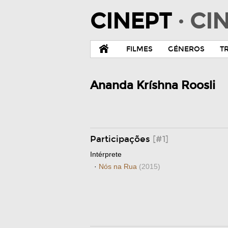
CINEPT
· C
FILMES
GÉNEROS
T
Ananda Kríshna Roosli
Participações
[#1]
Intérprete
·
Nós na Rua
(2015)