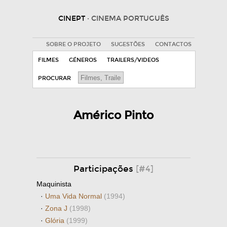
CINEPT
· CINEMA PORTUGUÊS
SOBRE O PROJETO
SUGESTÕES
CONTACTOS
FILMES
GÉNEROS
TRAILERS/VIDEOS
PROCURAR
Américo Pinto
Participações
[#4]
Maquinista
·
Uma Vida Normal
(1994)
·
Zona J
(1998)
·
Glória
(1999)