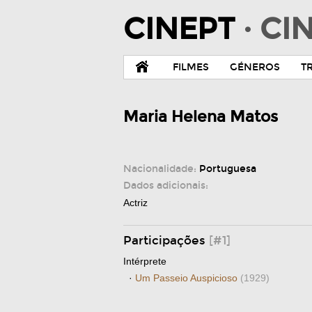
CINEPT
· C
FILMES
GÉNEROS
T
Maria Helena Matos
Nacionalidade:
Portuguesa
Dados adicionais:
Actriz
Participações
[#1]
Intérprete
·
Um Passeio Auspicioso
(1929)