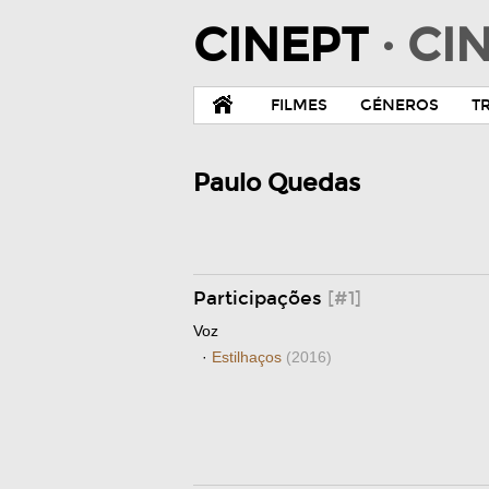
CINEPT
· C
FILMES
GÉNEROS
T
Paulo Quedas
Participações
[#1]
Voz
·
Estilhaços
(2016)