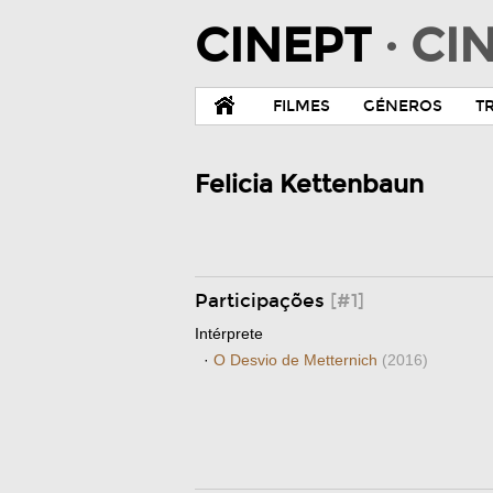
CINEPT
· C
FILMES
GÉNEROS
T
Felicia Kettenbaun
Participações
[#1]
Intérprete
·
O Desvio de Metternich
(2016)