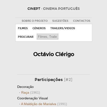
CINEPT
· CINEMA PORTUGUÊS
SOBRE O PROJETO
SUGESTÕES
CONTACTOS
FILMES
GÉNEROS
TRAILERS/VIDEOS
PROCURAR
Octávio Clérigo
Participações
[#2]
Decoração
·
Raça
(1961)
Coordenação Visual
·
A Maldição de Marialva
(1991)