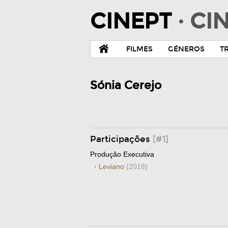
CINEPT
· C
FILMES
GÉNEROS
T
Sónia Cerejo
Participações
[#1]
Produção Executiva
·
Leviano
(2018)