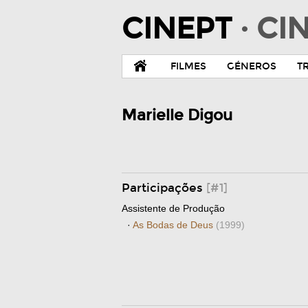
CINEPT
· C
FILMES
GÉNEROS
T
Marielle Digou
Participações
[#1]
Assistente de Produção
·
As Bodas de Deus
(1999)