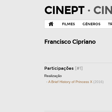
CINEPT
· C
FILMES
GÉNEROS
T
Francisco Cipriano
Participações
[#1]
Realização
·
A Brief History of Princess X
(2016)