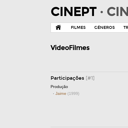
CINEPT
· C
FILMES
GÉNEROS
T
VideoFilmes
Participações
[#1]
Produção
·
Jaime
(1999)