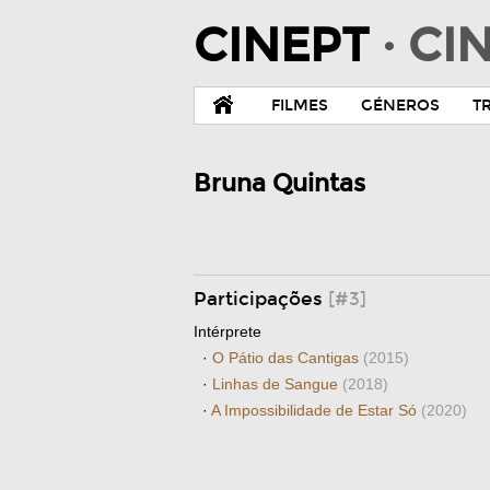
CINEPT
· C
FILMES
GÉNEROS
T
Bruna Quintas
Participações
[#3]
Intérprete
·
O Pátio das Cantigas
(2015)
·
Linhas de Sangue
(2018)
·
A Impossibilidade de Estar Só
(2020)