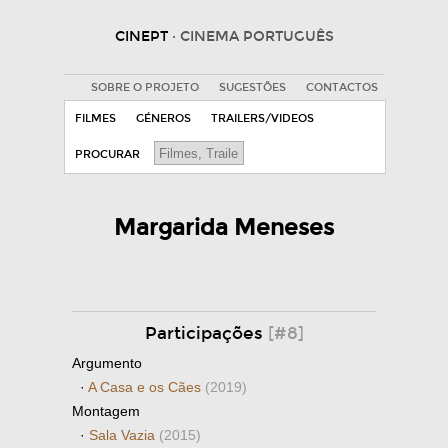
CINEPT
· CINEMA PORTUGUÊS
SOBRE O PROJETO
SUGESTÕES
CONTACTOS
FILMES
GÉNEROS
TRAILERS/VIDEOS
PROCURAR
Margarida Meneses
Participações
[#8]
Argumento
·
A Casa e os Cães
(2019)
Montagem
·
Sala Vazia
(2015)