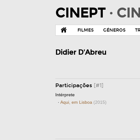
CINEPT
· C
FILMES
GÉNEROS
T
Didier D'Abreu
Participações
[#1]
Intérprete
·
Aqui, em Lisboa
(2015)