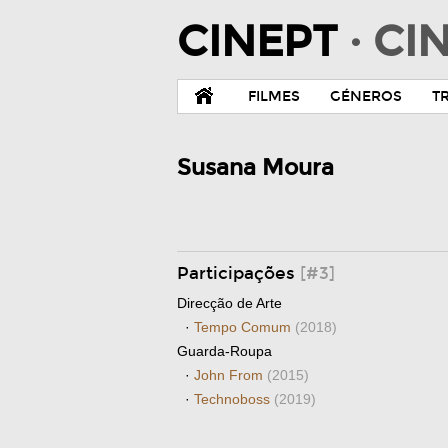
CINEPT
· C
FILMES
GÉNEROS
T
Susana Moura
Participações
[#3]
Direcção de Arte
·
Tempo Comum
(2018)
Guarda-Roupa
·
John From
(2015)
·
Technoboss
(2019)