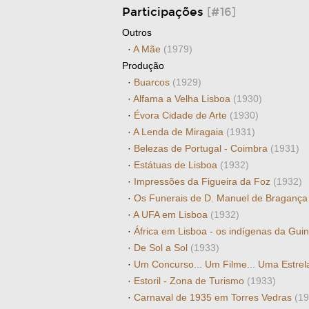
Participações
[#16]
Outros
·
A Mãe
(1979)
Produção
·
Buarcos
(1929)
·
Alfama a Velha Lisboa
(1930)
·
Évora Cidade de Arte
(1930)
·
A Lenda de Miragaia
(1931)
·
Belezas de Portugal - Coimbra
(1931)
·
Estátuas de Lisboa
(1932)
·
Impressões da Figueira da Foz
(1932)
·
Os Funerais de D. Manuel de Braganç
·
A UFA em Lisboa
(1932)
·
África em Lisboa - os indígenas da Gui
·
De Sol a Sol
(1933)
·
Um Concurso... Um Filme... Uma Estrela
·
Estoril - Zona de Turismo
(1933)
·
Carnaval de 1935 em Torres Vedras
(19