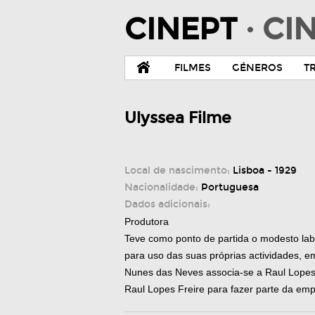
CINEPT
· C
FILMES
GÉNEROS
T
Ulyssea Filme
Local de nascimento:
Lisboa - 1929
Nacionalidade:
Portuguesa
Dados adicionais:
Produtora
Teve como ponto de partida o modesto labor
para uso das suas próprias actividades, e
Nunes das Neves associa-se a Raul Lopes
Raul Lopes Freire para fazer parte da empr