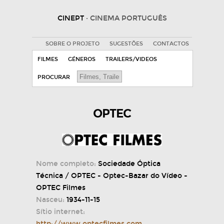
CINEPT
· CINEMA PORTUGUÊS
SOBRE O PROJETO
SUGESTÕES
CONTACTOS
FILMES
GÉNEROS
TRAILERS/VIDEOS
PROCURAR
OPTEC
Nome completo:
Sociedade Óptica
Técnica / OPTEC - Optec-Bazar do Vídeo -
OPTEC Filmes
Nasceu:
1934-11-15
Sítio internet:
http://www.optecfilmes.com