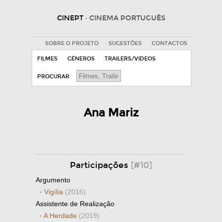
CINEPT
· CINEMA PORTUGUÊS
SOBRE O PROJETO
SUGESTÕES
CONTACTOS
FILMES
GÉNEROS
TRAILERS/VIDEOS
PROCURAR
Ana Mariz
Participações
[#10]
Argumento
·
Vigília
(2016)
Assistente de Realização
·
A Herdade
(2019)