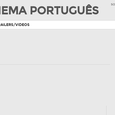
SO
INEMA PORTUGUÊS
RAILERS/VIDEOS
)
)