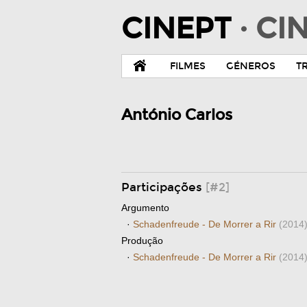
CINEPT
· C
FILMES
GÉNEROS
T
António Carlos
Participações
[#2]
Argumento
·
Schadenfreude - De Morrer a Rir
(2014
Produção
·
Schadenfreude - De Morrer a Rir
(2014