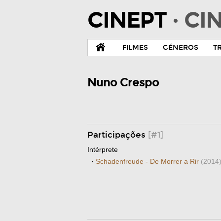
CINEPT
· C
FILMES
GÉNEROS
T
Nuno Crespo
Participações
[#1]
Intérprete
·
Schadenfreude - De Morrer a Rir
(2014