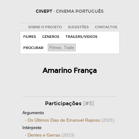
CINEPT
· CINEMA PORTUGUÊS
SOBRE O PROJETO
SUGESTÕES
CONTACTOS
FILMES
GÉNEROS
TRAILERS/VIDEOS
PROCURAR
Amarino França
Participações
[#5]
Argumento
·
Os Últimos Dias de Emanuel Raposo
(2021)
Intérprete
·
Dentes e Garras
(2013)