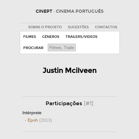
CINEPT
· CINEMA PORTUGUÊS
SOBRE O PROJETO
SUGESTÕES
CONTACTOS
FILMES
GÉNEROS
TRAILERS/VIDEOS
PROCURAR
Justin Mcilveen
Participações
[#1]
Intérprete
·
Epoh
(2013)