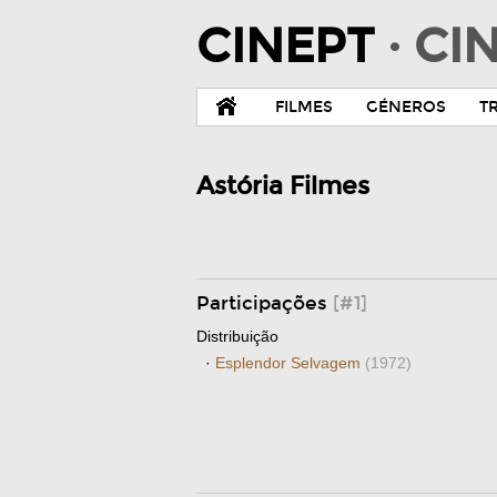
CINEPT
· C
FILMES
GÉNEROS
T
Astória Filmes
Participações
[#1]
Distribuição
·
Esplendor Selvagem
(1972)