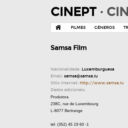
CINEPT
· C
FILMES
GÉNEROS
T
Samsa Film
Nacionalidade:
Luxemburguesa
Email:
samsa@samsa.lu
Sítio internet:
http://www.samsa.lu
Dados adicionais:
Produtora
238C, rue de Luxembourg
L-8077 Bertrange
tél: (352) 45 19 60 -1