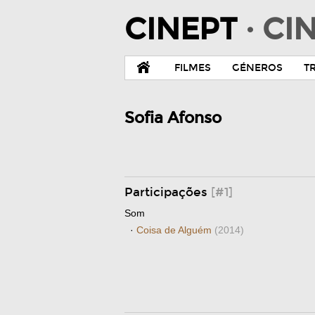
CINEPT
· C
FILMES
GÉNEROS
T
Sofia Afonso
Participações
[#1]
Som
·
Coisa de Alguém
(2014)