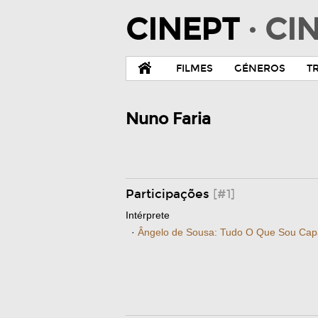
CINEPT
· C
FILMES
GÉNEROS
T
Nuno Faria
Participações
[#1]
Intérprete
·
Ângelo de Sousa: Tudo O Que Sou Ca