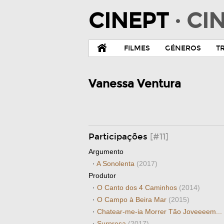
CINEPT
· C
FILMES
GÉNEROS
T
Vanessa Ventura
Participações
[#11]
Argumento
·
A Sonolenta
(2017)
Produtor
·
O Canto dos 4 Caminhos
(2014)
·
O Campo à Beira Mar
(2015)
·
Chatear-me-ia Morrer Tão Joveeeem...
·
Surpresa
(2017)