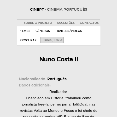
CINEPT
· CINEMA PORTUGUÊS
SOBRE O PROJETO
SUGESTÕES
CONTACTOS
FILMES
GÉNEROS
TRAILERS/VIDEOS
PROCURAR
Nuno Costa II
Nacionalidade:
Português
Dados adicionais:
Realizador.
Licenciado em História, trabalhou como
jornalista free-lancer no jornal Tal&Qual, nas
revistas Volta ao Mundo e Focus e foi chefe de
redacção da revista VIP. É autor do livro de