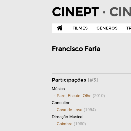
CINEPT
· C
FILMES
GÉNEROS
T
Francisco Faria
Participações
[#3]
Música
·
Pare, Escute, Olhe
(2010)
Consultor
·
Casa de Lava
(1994)
Direcção Musical
·
Coimbra
(1960)