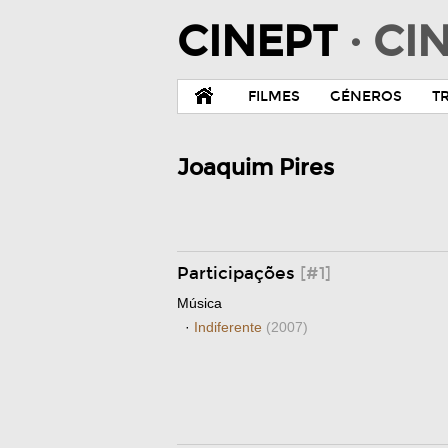
CINEPT
· C
FILMES
GÉNEROS
T
Joaquim Pires
Participações
[#1]
Música
·
Indiferente
(2007)