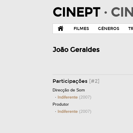
CINEPT
· C
FILMES
GÉNEROS
T
João Geraldes
Participações
[#2]
Direcção de Som
·
Indiferente
(2007)
Produtor
·
Indiferente
(2007)