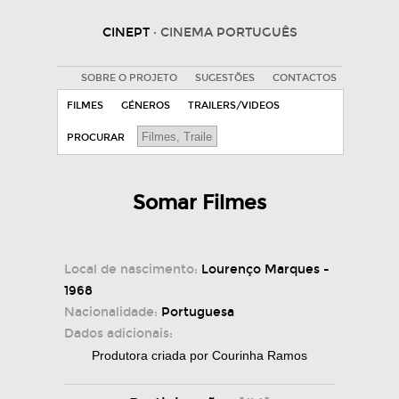
CINEPT
· CINEMA PORTUGUÊS
SOBRE O PROJETO
SUGESTÕES
CONTACTOS
FILMES
GÉNEROS
TRAILERS/VIDEOS
PROCURAR
Somar Filmes
Local de nascimento:
Lourenço Marques -
1968
Nacionalidade:
Portuguesa
Dados adicionais:
Produtora criada por Courinha Ramos