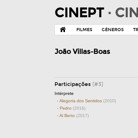
CINEPT
· C
FILMES
GÉNEROS
T
João Villas-Boas
Participações
[#3]
Intérprete
·
Alegoria dos Sentidos
(2010)
·
Pedro
(2016)
·
Al Berto
(2017)