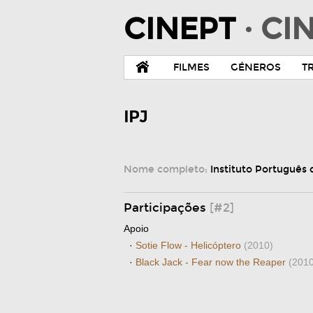
CINEPT
· C
FILMES
GÉNEROS
T
IPJ
Nome completo:
Instituto Português
Participações
[#2]
Apoio
·
Sotie Flow - Helicóptero
(2010)
·
Black Jack - Fear now the Reaper
(2010