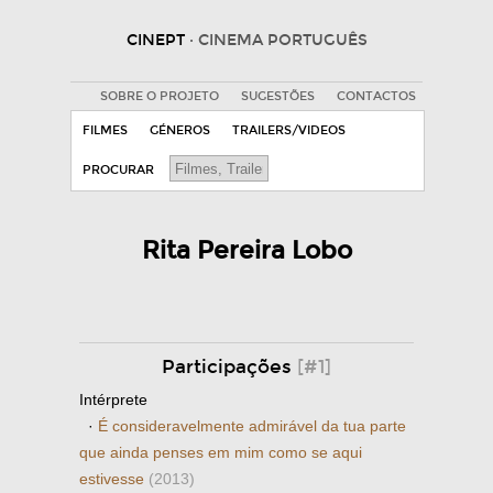
CINEPT
· CINEMA PORTUGUÊS
SOBRE O PROJETO
SUGESTÕES
CONTACTOS
FILMES
GÉNEROS
TRAILERS/VIDEOS
PROCURAR
Rita Pereira Lobo
Participações
[#1]
Intérprete
·
É consideravelmente admirável da tua parte
que ainda penses em mim como se aqui
estivesse
(2013)