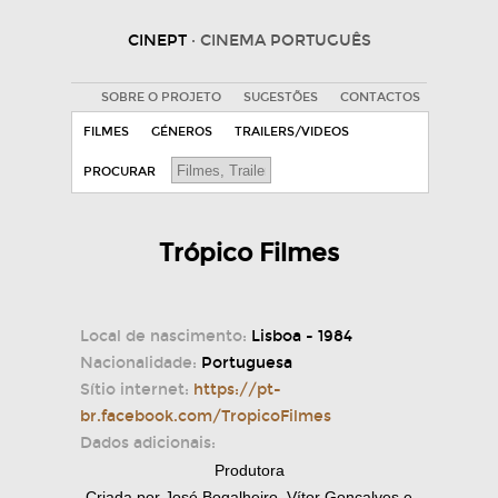
CINEPT
· CINEMA PORTUGUÊS
SOBRE O PROJETO
SUGESTÕES
CONTACTOS
FILMES
GÉNEROS
TRAILERS/VIDEOS
PROCURAR
Trópico Filmes
Local de nascimento:
Lisboa - 1984
Nacionalidade:
Portuguesa
Sítio internet:
https://pt-
br.facebook.com/TropicoFilmes
Dados adicionais:
Produtora
Criada por José Bogalheiro, Vítor Gonçalves e