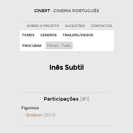
CINEPT
· CINEMA PORTUGUÊS
SOBRE O PROJETO
SUGESTÕES
CONTACTOS
FILMES
GÉNEROS
TRAILERS/VIDEOS
PROCURAR
Inês Subtil
Participações
[#1]
Figurinos
·
Eroticon
(2013)