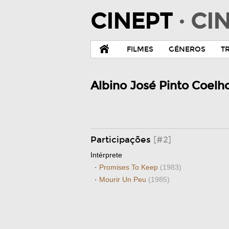
CINEPT
· C
FILMES
GÉNEROS
T
Albino José Pinto Coelh
Participações
[#2]
Intérprete
·
Promises To Keep
(1983)
·
Mourir Un Peu
(1985)