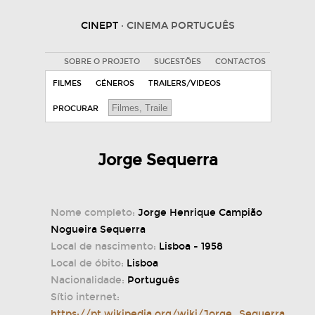
CINEPT
· CINEMA PORTUGUÊS
SOBRE O PROJETO
SUGESTÕES
CONTACTOS
FILMES
GÉNEROS
TRAILERS/VIDEOS
PROCURAR
Jorge Sequerra
Nome completo:
Jorge Henrique Campião
Nogueira Sequerra
Local de nascimento:
Lisboa - 1958
Local de óbito:
Lisboa
Nacionalidade:
Português
Sítio internet:
https://pt.wikipedia.org/wiki/Jorge_Sequerra