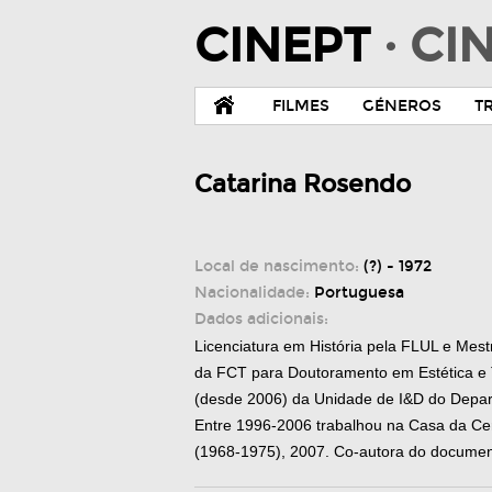
CINEPT
· C
FILMES
GÉNEROS
T
Catarina Rosendo
Local de nascimento:
(?) - 1972
Nacionalidade:
Portuguesa
Dados adicionais:
Licenciatura em História pela FLUL e Mes
da FCT para Doutoramento em Estética e T
(desde 2006) da Unidade de I&D do Depart
Entre 1996-2006 trabalhou na Casa da Cerc
(1968-1975), 2007. Co-autora do documentá