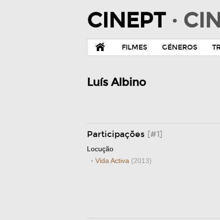
CINEPT
· C
FILMES
GÉNEROS
T
Luís Albino
Participações
[#1]
Locução
·
Vida Activa
(2013)