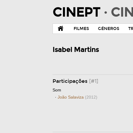
CINEPT
· C
FILMES
GÉNEROS
T
Isabel Martins
Participações
[#1]
Som
·
João Salaviza
(2012)