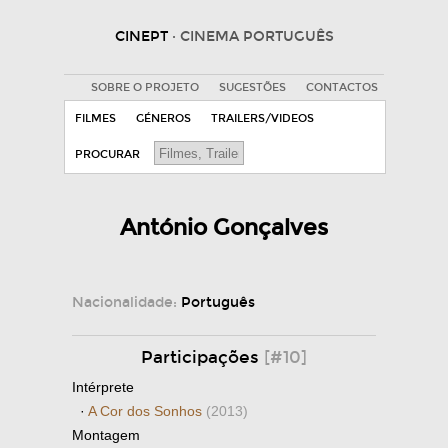
CINEPT
· CINEMA PORTUGUÊS
SOBRE O PROJETO
SUGESTÕES
CONTACTOS
FILMES
GÉNEROS
TRAILERS/VIDEOS
PROCURAR
António Gonçalves
Nacionalidade:
Português
Participações
[#10]
Intérprete
·
A Cor dos Sonhos
(2013)
Montagem