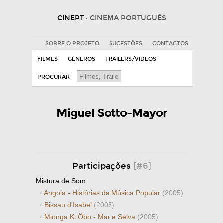
CINEPT
· CINEMA PORTUGUÊS
SOBRE O PROJETO
SUGESTÕES
CONTACTOS
FILMES
GÉNEROS
TRAILERS/VIDEOS
PROCURAR
Miguel Sotto-Mayor
Participações
[#6]
Mistura de Som
·
Angola - Histórias da Música Popular
(2005)
·
Bissau d'Isabel
(2005)
·
Mionga Ki Ôbo - Mar e Selva
(2005)