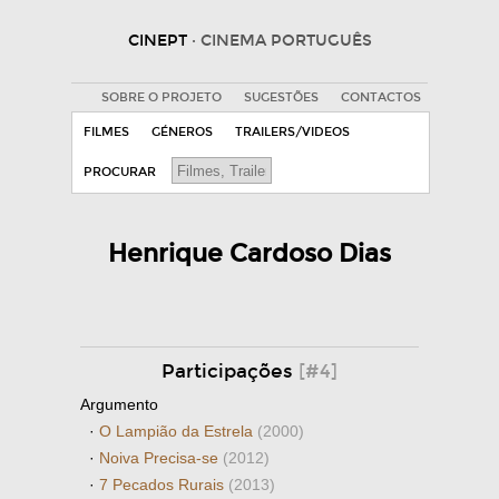
CINEPT
· CINEMA PORTUGUÊS
SOBRE O PROJETO
SUGESTÕES
CONTACTOS
FILMES
GÉNEROS
TRAILERS/VIDEOS
PROCURAR
Henrique Cardoso Dias
Participações
[#4]
Argumento
·
O Lampião da Estrela
(2000)
·
Noiva Precisa-se
(2012)
·
7 Pecados Rurais
(2013)