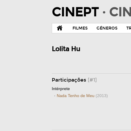
CINEPT
· C
FILMES
GÉNEROS
T
Lolita Hu
Participações
[#1]
Intérprete
·
Nada Tenho de Meu
(2013)